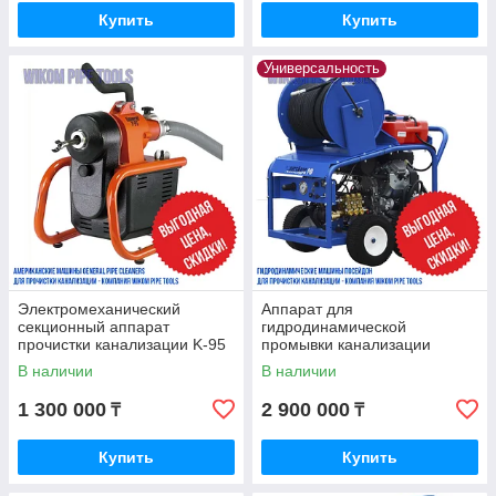
Купить
Купить
Универсальность
Электромеханический
Аппарат для
секционный аппарат
гидродинамической
прочистки канализации K-95
промывки канализации
(Крот-95)
Посейдон B24-Combi
В наличии
В наличии
1 300 000
2 900 000
₸
₸
Купить
Купить