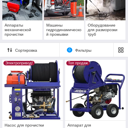
Аппараты
Машины
Оборудование
механической
гидродинамическо
для разморозки
прочистки
й промывки
труб
канализации
канализации
Сортировка
0
Фильтры
Электропривод!
Топ продаж
Насос для прочистки
Аппарат для