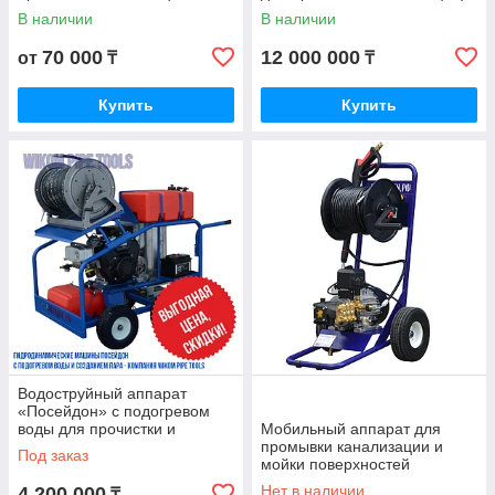
для труб до 700-800 мм
В наличии
В наличии
70 000
12 000 000
от
₸
₸
Купить
Купить
Водоструйный аппарат
«Посейдон» с подогревом
воды для прочистки и
Мобильный аппарат для
разморозки труб
промывки канализации и
Под заказ
мойки поверхностей
Посейдон Е2-110-12
Нет в наличии
4 200 000
₸