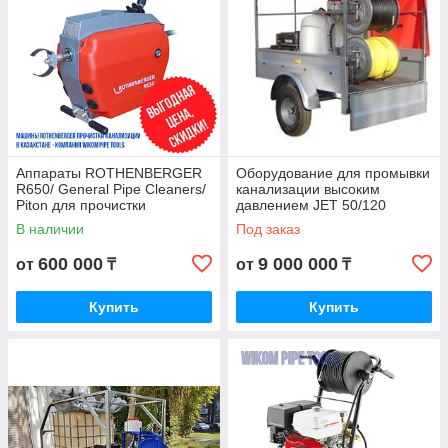
Аппараты ROTHENBERGER
Оборудование для промывки
R650/ General Pipe Cleaners/
канализации высоким
Piton для прочистки
давлением JET 50/120
канализации - wikomtools.kz
В наличии
Под заказ
600 000
9 000 000
от
₸
от
₸
Купить
Купить