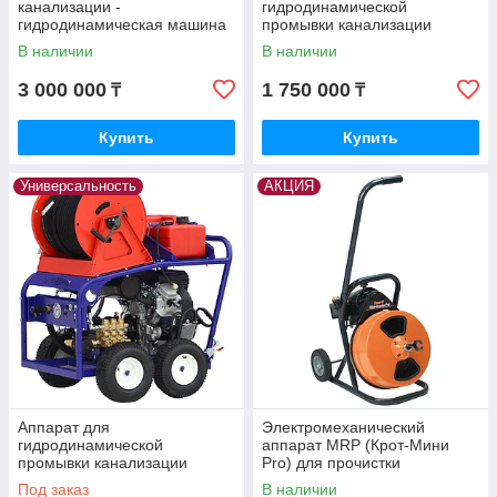
канализации -
гидродинамической
гидродинамическая машина
промывки канализации
«Посейдон»
Посейдон B15-150-26-4W
В наличии
В наличии
3 000 000
1 750 000
₸
₸
Купить
Купить
Универсальность
АКЦИЯ
Аппарат для
Электромеханический
гидродинамической
аппарат MRP (Крот-Мини
промывки канализации
Pro) для прочистки
Посейдон B24
канализации - wikomkz.kz
Под заказ
В наличии