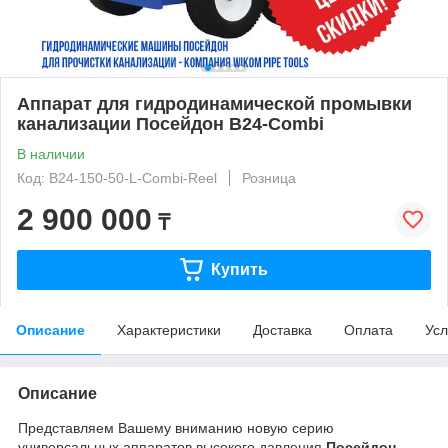
Аппарат для гидродинамической промывки
канализации Посейдон B24-Combi
В наличии
Код: B24-150-50-L-Combi-Reel
Розница
2 900 000
₸
Купить
Описание
Характеристики
Доставка
Оплата
Усл
Описание
Представляем Вашему вниманию новую серию
универсальных аппаратов высокого давления
Посейдон