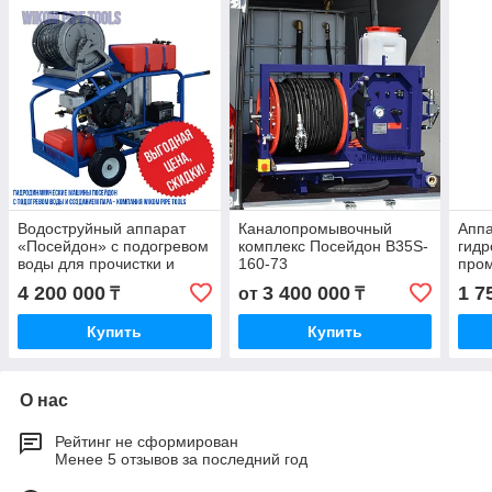
Водоструйный аппарат
Каналопромывочный
Аппа
«Посейдон» с подогревом
комплекс Посейдон B35S-
гид
воды для прочистки и
160-73
пром
разморозки труб
Пос
4 200 000
3 400 000
1 7
₸
от
₸
Купить
Купить
О нас
Рейтинг не сформирован
Менее 5 отзывов за последний год