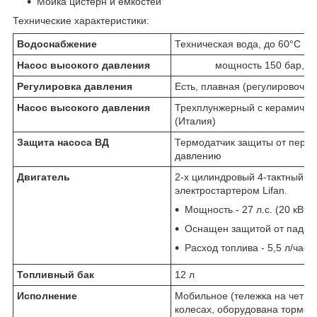
Мойка цистерн и емкостей
Технические характеристики:
Водоснабжение
Техническая вода, до 60°С (р
Насос высокого давления
мощность 150 бар, п
Регулировка давления
Есть, плавная (регулировочны
Насос высокого давления
Трехплунжерный с керамическ
(Италия)
Защита насоса ВД
Термодатчик защиты от перег
давлению
Двигатель
2-х цилиндровый 4-тактный б
электростартером Lifan.
Мощность - 27 л.с. (20 кВт).
Оснащен защитой от паден
Расход топлива - 5,5 л/час.
Топливный бак
12 л
Исполнение
Мобильное (тележка на четыр
колесах, оборудована тормозо