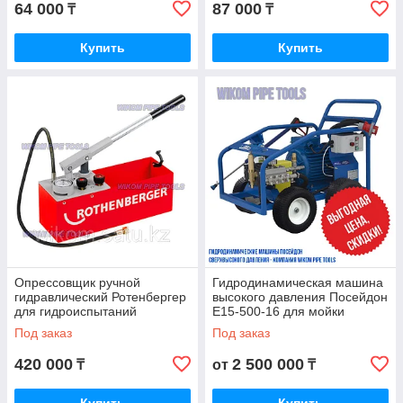
64 000
87 000
₸
₸
Купить
Купить
Опрессовщик ручной
Гидродинамическая машина
гидравлический Ротенбергер
высокого давления Посейдон
для гидроиспытаний
E15-500-16 для мойки
поверхностей и
Под заказ
Под заказ
теплообменников
420 000
2 500 000
₸
от
₸