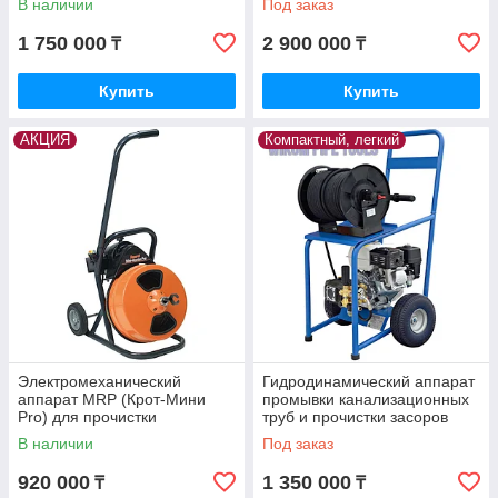
В наличии
Под заказ
1 750 000
2 900 000
₸
₸
Купить
Купить
АКЦИЯ
Компактный, легкий
Электромеханический
Гидродинамический аппарат
аппарат MRP (Крот-Мини
промывки канализационных
Pro) для прочистки
труб и прочистки засоров
канализации - wikomkz.kz
В наличии
Под заказ
920 000
1 350 000
₸
₸