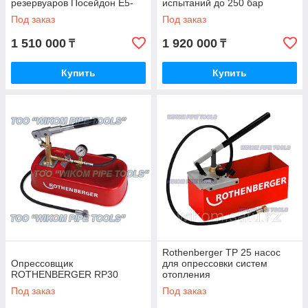
резервуаров Посейдон Е5-
испытаний до 250 бар
200-15 (Зет-Техно)
Под заказ
Под заказ
wikomtools.kz
1 510 000
1 920 000
₸
₸
Купить
Купить
Rothenberger TP 25 насос
Опрессовщик
для опрессовки систем
ROTHENBERGER RP30
отопления
Под заказ
Под заказ