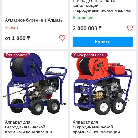
Насос для прочистки
канализации -
гидродинамическая машина
«Посейдон»
В наличии
Алмазное бурение в Алматы
Услуга
3 000 000
₸
1 000
от
₸
Купить
Топ продаж
Универсальность
Аппарат для
Аппарат для
гидродинамической
гидродинамической
промывки канализации
промывки канализации
Посейдон B15-150-26-4W
Посейдон B24