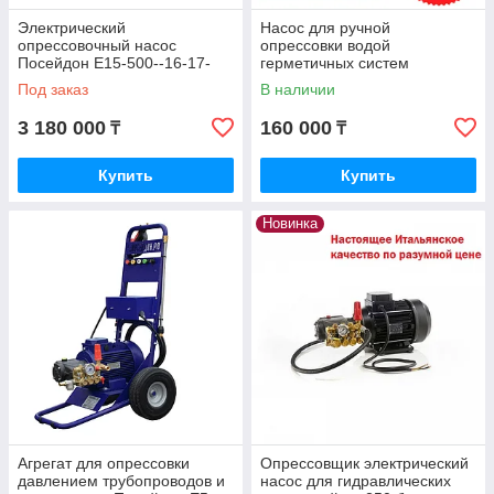
Электрический
Насос для ручной
опрессовочный насос
опрессовки водой
Посейдон Е15-500--16-17-
герметичных систем
Tester
отопления, водоснабжения,
Под заказ
В наличии
газоснабжения в Казахстане
3 180 000
160 000
₸
₸
Купить
Купить
Новинка
Агрегат для опрессовки
Опрессовщик электрический
давлением трубопроводов и
насос для гидравлических