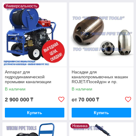
Универсальность
Аппарат для
Насадки для
гидродинамической
каналопромывочных машин
промывки канализации
ROJET/Посейдон и пр.
Посейдон B24-Combi
В наличии
В наличии
2 900 000
70 000
₸
от
₸
Купить
Купить
Новинка