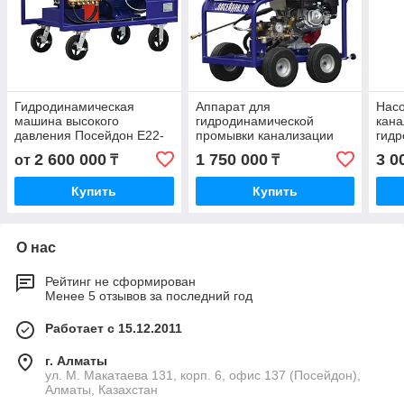
Гидродинамическая
Аппарат для
Насо
машина высокого
гидродинамической
кана
давления Посейдон E22-
промывки канализации
гид
500-22-Gun для мойки
Посейдон B15-150-26-4W
маш
2 600 000
1 750 000
3 0
от
₸
₸
поверхностей, транспорта
и прочее
Купить
Купить
О нас
Рейтинг не сформирован
Менее 5 отзывов за последний год
Работает с 15.12.2011
г. Алматы
ул. М. Макатаева 131, корп. 6, офис 137 (Посейдон),
Алматы, Казахстан