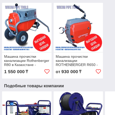
Машина прочистки
Машина прочистки
канализации Rothenberger
канализации
R80 в Казахстане -
ROTHENBERGER R650 -
wikomtools.kz
wikomtools.kz
1 550 000
930 000
₸
от
₸
Подобные товары компании