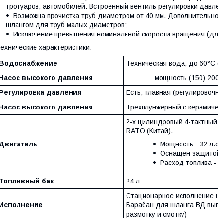
тротуаров, автомобилей. Встроенный вентиль регулировки давл
Возможна прочистка труб диаметром от 40 мм. Дополнительн
шлангом для труб малых диаметров;
Исключение превышения номинальной скорости вращения (для
ехнические характеристики:
Водоснабжение
Техническая вода, до 60°С
Насос высокого давления
мощность (150) 200
Регулировка давления
Есть, плавная (регулировоч
Насос высокого давления
Трехплунжерный с керамич
2-х цилиндровый 4-тактный
RATO (Китай).
Двигатель
Мощность - 32 л.с.
Оснащен защитой
Расход топлива - 
Топливный бак
24 л
Стационарное исполнение н
Исполнение
Барабан для шланга ВД вып
размотку и смотку)