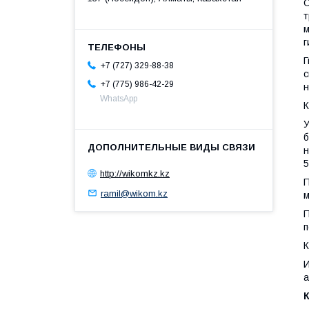
О
т
м
г
Г
+7 (727) 329-88-38
с
+7 (775) 986-42-29
н
WhatsApp
К
У
б
н
5
http://wikomkz.kz
П
ramil@wikom.kz
м
П
п
К
И
а