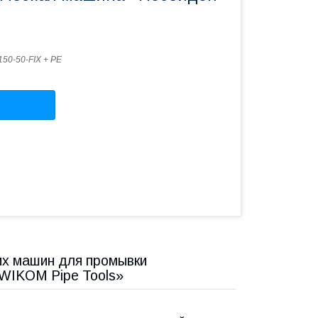
150-50-FIX + PE
х машин для промывки
«WIKOM Pipe Tools»