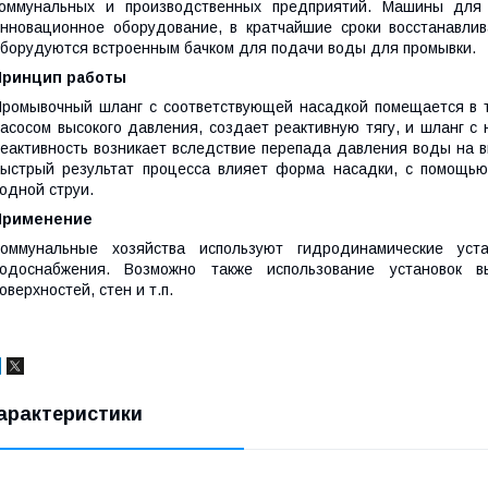
коммунальных и производственных предприятий. Машины для 
нновационное оборудование, в кратчайшие сроки восстанавли
борудуются встроенным бачком для подачи воды для промывки.
Принцип работы
ромывочный шланг с соответствующей насадкой помещается в т
асосом высокого давления, создает реактивную тягу, и шланг с
еактивность возникает вследствие перепада давления воды на 
ыстрый результат процесса влияет форма насадки, с помощью
одной струи.
Применение
Коммунальные хозяйства используют гидродинамические ус
водоснабжения. Возможно также использование установок 
оверхностей, стен и т.п.
арактеристики