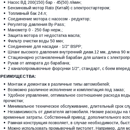
Насос ВД 200(150) бар - 45(50) л/мин;
Бензиновый мотор Rato
(Китай)
с электростартером;
Топливный бак 24 л;
Соединение мотора с насосом - редуктор;
Регулятор давления By-Pass;
Манометр 0 - 250 бар нерж.;
Защита мотора от недостатка масла;
Фильтр очистки воды 50 мкн;
Соединение для насадки - 1/2'' BSPP;
Шланг высокого давления внутренний диам.12 мм, длина 90 м
Стационарно установленный барабан для шланга c электроп
Рукав от аппарата до барабана;
2 каналопромывочные форсунки 1/2'', стандарт, с боем вперед
ПРЕИМУЩЕСТВА:
Монтаж и демонтаж в различные типы автомобилей;
Возможно различное исполнение и комплектация под заказ;
Удобное управление, оптимальное соотношение расхода воды
прочистки;
Минимальное техническое обслуживание, длительный срок слу
Независимость от двигателя автомобиля. Низкие расходы на
временные затраты. Собственный привод: дополнительного вспо
Рамная конструкция позволяет, в случае необходимости, быст
Можно использовать промывочный пистолет. Например, для мо