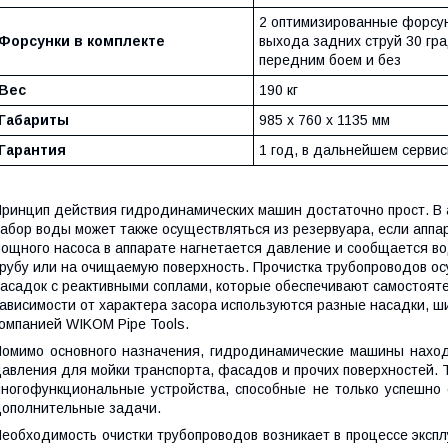
2 оптимизированные форсун
Форсунки в комплекте
выхода задних струй 30 гра
передним боем и без
Вес
190 кг
Габариты
985 х 760 х 1135 мм
Гарантия
1 год, в дальнейшем серви
П
ринцип действия гидродинамических машин достаточно прост. В 
абор воды может также осуществляться из резервуара, если апп
ощного насоса в аппарате нагнетается давление и сообщается вод
рубу или на очищаемую поверхность. Прочистка трубопроводов о
асадок с реактивными соплами, которые обеспечивают самостояте
ависимости от характера засора используются разные насадки, ш
омпанией WIKOM Pipe Tools.
омимо основного назначения, гидродинамические машины находя
авления для мойки транспорта, фасадов и прочих поверхностей.
ногофункциональные устройства, способные не только успешно 
ополнительные задачи.
еобходимость очистки трубопроводов возникает в процессе эксп