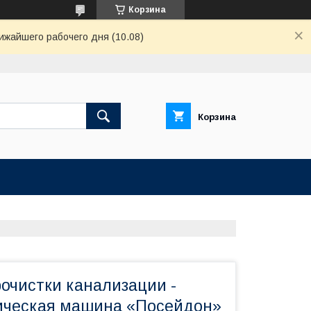
Корзина
ижайшего рабочего дня (10.08)
Корзина
рочистки канализации -
ическая машина «Посейдон»