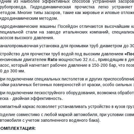
дним из наиболее эффективных способов устранения засоров
рубопровода. Гидродинамическая прочистка легко устраняет
етодом. Многие типы засоров, такие как жировые и иловые отло
идродинамическим методом.
идродинамические машины Посейдон отличаются высочайшим кач
пециальной стали на заводе итальянских компаний, специали
асосов высокого давления.
аналопромывочная установка для промывки труб диаметром до 30
стройство для прочистки труб водой под высоким давлением
«По
ензиновым двигателем
Rato
мощностью 32 л.с., приводящим в д
асос, который нагнетает рабочее давление в 150-200 бар, что по
0 до 300 мм.
ри подключении специальных пистолетов и других приспособлени
ойки различных бетонных поверхностей от краски, особо сильных 
ри подключении пескоструйного оборудования, возможна обработ
еска - двойная эффективность.
омпактный каркас позволяет устанавливать устройство в кузов гру
зделие совместимо с любой маркой автомобиля, при условии совм
втомобиля с учетом заполненного водяного бака).
КОМПЛЕКТАЦИЯ: