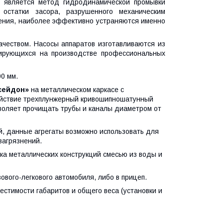
 является метод гидродинамической промывки
 остатки засора, разрушенного механическим
жения, наиболее эффективно устраняются именно
еством. Насосы аппаратов изготавливаются из
зирующихся на производстве профессиональных
0 мм.
сейдон»
на металлическом каркасе с
ействие трехплунжерный кривошипношатунный
зволяет прочищать трубы и каналы диаметром от
й, данные агрегаты возможно использовать для
загрязнений.
ка металлических конструкций смесью из воды и
зового-легкового автомобиля, либо в прицеп.
естимости габаритов и общего веса (установки и