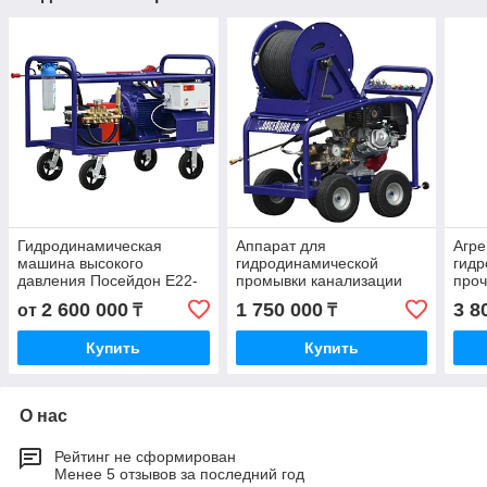
Гидродинамическая
Аппарат для
Агре
машина высокого
гидродинамической
гидр
давления Посейдон E22-
промывки канализации
проч
500-22-Gun для мойки
Посейдон B15-150-26-4W
2 600 000
1 750 000
3 8
от
₸
₸
поверхностей, транспорта
и прочее
Купить
Купить
О нас
Рейтинг не сформирован
Менее 5 отзывов за последний год