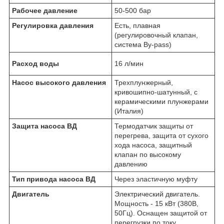
Рабочее давление
50-500 бар
Регулировка давления
Есть, плавная
(регулировочный клапан,
система By-pass)
Расход воды
16 л/мин
Насос высокого давления
Трехплунжерный,
кривошипно-шатунный, с
керамическими плунжерами
(Италия)
Защита насоса ВД
Термодатчик защиты от
перегрева, защита от сухого
хода насоса, защитный
клапан по высокому
давлению
Тип привода насоса ВД
Через эластичную муфту
Двигатель
Электрический двигатель.
Мощность - 15 кВт (380В,
50Гц). Оснащен защитой от
перегрузки по току.