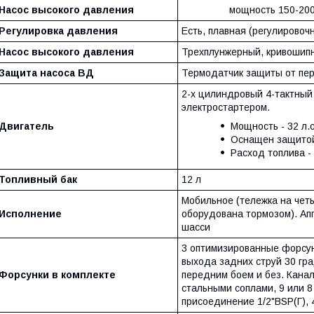
Насос высокого давления
мощность 150-200
Регулировка давления
Есть, плавная (регулировоч
Насос высокого давления
Трехплунжерный, кривошип
Защита насоса ВД
Термодатчик защиты от пер
2-х цилиндровый 4-тактный
электростартером.
Двигатель
Мощность - 32 л.с.
Оснащен защитой
Расход топлива - 
Топливный бак
12 л
Мобильное (тележка на четы
Исполнение
оборудована тормозом). Ап
шасси
3 оптимизированные форсун
выхода задних струй 30 гра
Форсунки в комплекте
передним боем и без. Кана
стальными соплами, 9 или 8 
присоединение 1/2"BSP(Г), 