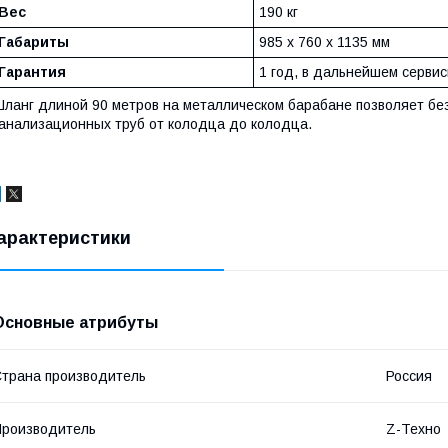
Вес
190 кг
Габариты
985 х 760 х 1135 мм
Гарантия
1 год, в дальнейшем серви
ланг длиной 90 метров на металлическом барабане позволяет бе
анализационных труб от колодца до колодца.
арактеристики
Основные атрибуты
трана производитель
Россия
роизводитель
Z-Техно