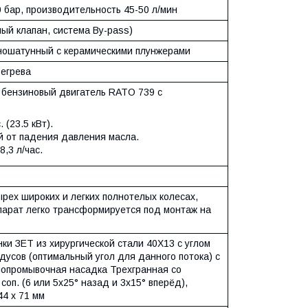
 бар, производительность 45-50 л/мин
ный клапан, система By-pass)
ношатунный с керамическими плунжерами
егрева
 бензиновый двигатель RATO 739 с
 (23.5 кВт).
 от падения давления масла.
8,3 л/час.
рех широких и легких полнотелых колесах,
парат легко трансформируется под монтаж на
ки ЗЕТ из хирургической стали 40X13 с углом
дусов (оптимальный угол для данного потока) с
лопромывочная насадка Трехгранная со
соп. (6 или 5х25° назад и 3х15° вперёд),
44 х 71 мм