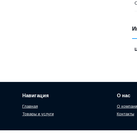
О
И
Навигация
О нас
Главная
О компан
Товары и услуги
Контакты