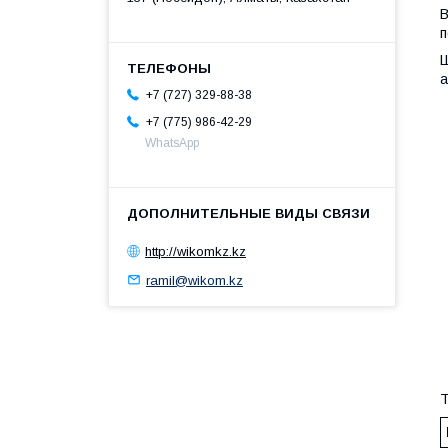
В
п
Ш
а
+7 (727) 329-88-38
+7 (775) 986-42-29
WhatsApp
http://wikomkz.kz
ramil@wikom.kz
Т