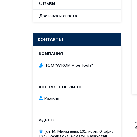
Отзывы
Доставка и оплата
КОНТАКТЫ
ТОО "WIKOM Pipe Tools"
Рамиль
П
С
м
ул. М. Макатаева 131, корп. 6, офис
П
137 (Посейдон), Алматы, Казахстан