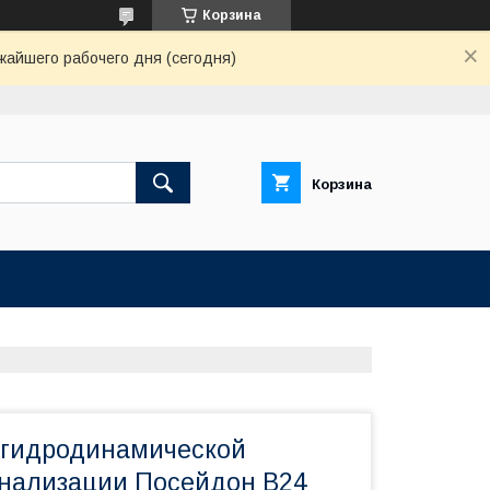
Корзина
жайшего рабочего дня (сегодня)
Корзина
 гидродинамической
нализации Посейдон B24