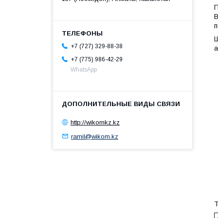
П
В
п
Ш
+7 (727) 329-88-38
а
+7 (775) 986-42-29
WhatsApp
http://wikomkz.kz
ramil@wikom.kz
Т