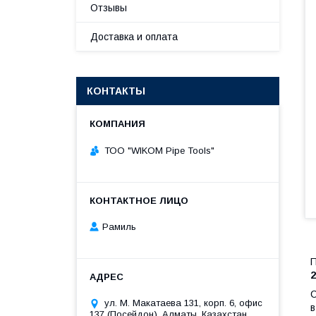
Отзывы
Доставка и оплата
КОНТАКТЫ
ТОО "WIKOM Pipe Tools"
Рамиль
П
С
ул. М. Макатаева 131, корп. 6, офис
в
137 (Посейдон), Алматы, Казахстан