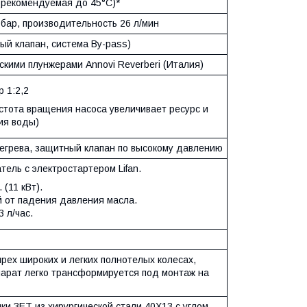
(рекомендуемая до 45°С)*
бар, производительность 26 л/мин
ый клапан, система By-pass)
кими плунжерами Annovi Reverberi (Италия)
 1:2,2
стота вращения насоса увеличивает ресурс и
ия воды)
егрева, защитный клапан по высокому давлению
тель с электростартером Lifan.
 (11 кВт).
 от падения давления масла.
3 л/час.
рех широких и легких полнотелых колесах,
парат легко трансформируется под монтаж на
и ЗЕТ из хирургической стали 40X13 с углом