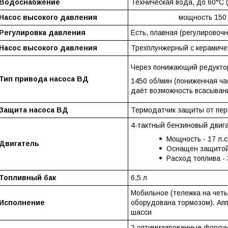
Водоснабжение
Техническая вода, до 60°С 
Насос высокого давления
мощность 150 
Регулировка давления
Есть, плавная (регулировочн
Насос высокого давления
Трехплунжерный с керамичес
Через понижающий редуктор
Тип привода насоса ВД
1450 об/мин (пониженная ча
даёт возможность всасыван
Защита насоса ВД
Термодатчик защиты от пер
4-тактный бензиновый двига
Мощность - 17 л.с.
Двигатель
Оснащен защитой
Расход топлива - 
Топливный бак
6,5 л
Мобильное (тележка на четы
Исполнение
оборудована тормозом). Ап
шасси
2 оптимизированные форсунк