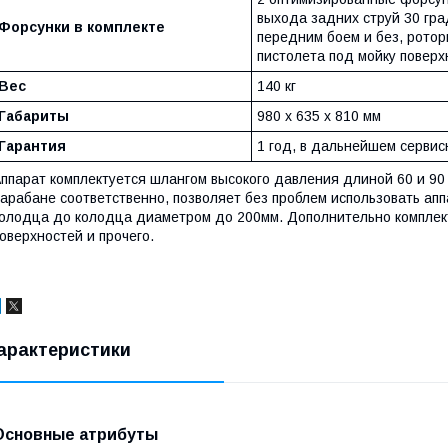
выхода задних струй 30 гра
Форсунки в комплекте
передним боем и без, рото
пистолета под мойку поверх
Вес
140 кг
Габариты
980 х 635 х 810 мм
Гарантия
1 год, в дальнейшем серви
ппарат комплектуется шлангом высокого давления длиной 60 и 90
арабане соответственно, позволяет без проблем использовать ап
олодца до колодца диаметром до 200мм. Дополнительно комплект
оверхностей и прочего.
арактеристики
Основные атрибуты