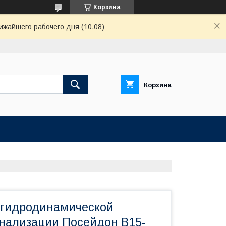
Корзина
ижайшего рабочего дня (10.08)
Корзина
 гидродинамической
нализации Посейдон B15-