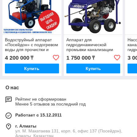
Водоструйный аппарат
Аппарат для
Насо
«Посейдон» с подогревом
гидродинамической
кана
воды для прочистки и
промывки канализации
гид
разморозки труб
Посейдон B15-150-26-4W
маш
4 200 000
1 750 000
3 0
₸
₸
Купить
Купить
О нас
Рейтинг не сформирован
Менее 5 отзывов за последний год
Работает с 15.12.2011
г. Алматы
ул. М. Макатаева 131, корп. 6, офис 137 (Посейдон),
Алматы, Казахстан