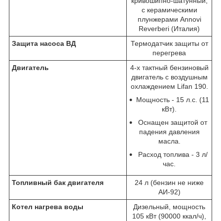
кривошипно-шатунный,
с керамическими
плунжерами Annovi
Reverberi (Италия)
Защита насоса ВД
Термодатчик защиты от
перегрева
Двигатель
4-х тактный бензиновый
двигатель с воздушным
охлаждением Lifan 190.
Мощность - 15 л.с. (11
кВт).
Оснащен защитой от
падения давления
масла.
Расход топлива - 3 л/
час.
Топливный бак двигателя
24 л (бензин не ниже
АИ-92)
Котел нагрева воды
Дизельный, мощность
105 кВт (90000 ккал/ч),