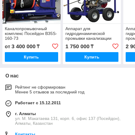
Каналопромывочный
Аппарат для
Аппа
комплекс Посейдон B35S-
гидродинамической
гид
160-73
промывки канализации
пром
Посейдон B15-150-26-4W
Пос
3 400 000
1 750 000
2 9
от
₸
₸
Купить
Купить
О нас
Рейтинг не сформирован
Менее 5 отзывов за последний год
Работает с 15.12.2011
г. Алматы
ул. М. Макатаева 131, корп. 6, офис 137 (Посейдон),
Алматы, Казахстан
Контакты