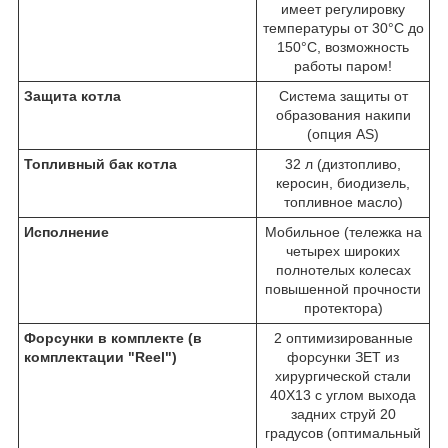
имеет регулировку
температуры от 30°С до
150°С, возможность
работы паром!
Защита котла
Система защиты от
образования накипи
(опция AS)
Топливный бак котла
32 л (дизтопливо,
керосин, биодизель,
топливное масло)
Исполнение
Мобильное (тележка на
четырех широких
полнотелых колесах
повышенной прочности
протектора)
Форсунки в комплекте (в
2 оптимизированные
комплектации "Reel")
форсунки ЗЕТ из
хирургической стали
40X13 с углом выхода
задних струй 20
градусов (оптимальный