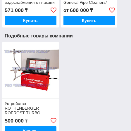
водоснабжения от накипи
General Pipe Cleaners/
ROTHENBERGER ROCAL
Piton для прочистки
571 000
600 000
₸
от
₸
20
канализации -
wikomtools.kz
Купить
Купить
Подобные товары компании
Устройство
ROTHENBERGER
ROFROST TURBO
500 000
₸