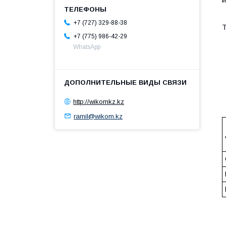
+7 (727) 329-88-38
Т
+7 (775) 986-42-29
WhatsApp
http://wikomkz.kz
ramil@wikom.kz