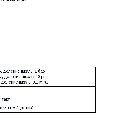
а
р, деление шкалы 1 бар
i, деление шкалы 20 psi
, деление шкалы 0,1 MPa
л/такт
×260 мм (Д×Ш×В)