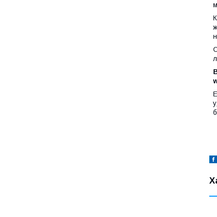
м
К
ж
н
О
л
Е
у
б
Х