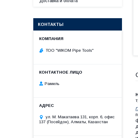
Доставка и оплата
КОНТАКТЫ
ТОО "WIKOM Pipe Tools"
Рамиль
т
П
п
ул. М. Макатаева 131, корп. 6, офис
ф
137 (Посейдон), Алматы, Казахстан
д
д
и