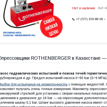
Нет в наличии
Код:
6
+7 (727) 329-88-38
Опрессовщики ROTHENBERGER в Казахстане ― к
Насос гидравлических испытаний и поиска течей герметич
рубопроводов и др. Предел испытаний насоса 0÷60 bar (0÷6 МПа)
рибор для испытания на герметичность
с помощью жидкостей. С
озволяют получать очень точные измерения. Манометр опрессово
иксируемой стрелкой для установки с сверки начальных показат
авлением в диапазоне до 16 bar ― на опрессовщик дополнительн
елением шкалы 0,1 bar. Шланг высокого давления насоса имеет с
змерений и избегания неточностей при расширении шланга во вре