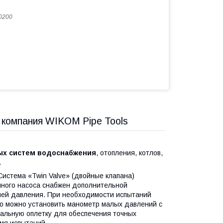
0200
омпания WIKOM Pipe Tools
ных систем водоснабжения
, отопления, котлов,
.
истема «Twin Valve» (двойные клапана)
чного насоса снабжен дополнительной
елей давления. При необходимости испытаний
о можно установить манометр малых давлений с
тальную оплетку для обеспечения точных
мя испытаний.