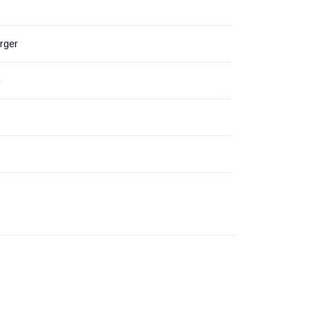
rger
я