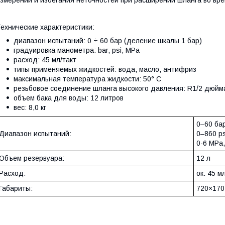
ехнические характеристики:
диапазон испытаний: 0 ÷ 60 бар (деление шкалы 1 бар)
градуировка манометра: bar, psi, MPa
расход: 45 мл/такт
типы применяемых жидкостей: вода, масло, антифриз
максимальная температура жидкости: 50° C
резьбовое соединение шланга высокого давления: R1/2 дюйм
объем бака для воды: 12 литров
вес: 8,0 кг
0–60 ба
Диапазон испытаний:
0–860 ps
0-6 MPa
Объем резервуара:
12 л
Расход:
ок. 45 м
Габариты:
720×170