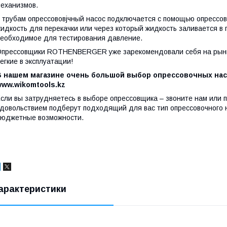
еханизмов.
 трубам опрессововjчный насос подключается с помощью опрессов
идкость для перекачки или через который жидкость заливается в 
еобходимое для тестирования давление.
прессовщики ROTHENBERGER уже зарекомендовали себя на рынке
егкие в эксплуатации!
В нашем магазине очень большой выбор опрессовочных нас
www.wikomtools.kz
сли вы затрудняетесь в выборе опрессовщика – звоните нам или 
довольствием подберут подходящий для вас тип опрессовочного н
юджетные возможности.
арактеристики