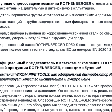
Ручные опрессовщики компании ROTHENBERGER
относятся 
ассчитаны на длительную и интенсивную эксплуатацию.
етали поршневой группы изготовлены из износостойких и прочных
сасывающий патрубок защищен сетчатым фильтром с целью пред
асоса.
орпус прибора выполнен из коррозионно-устойчивой стали со сп
олоду, ударам и воздействию окружающей среды.
прессовочный насос ROTHENBERGER RP50-S соответствует между
меет полное соответствие стандартам EC за номером EN 10204 2.
Официальный представитель в Казахстане: компания ТОО 
всей продукции ROTHENBERGER, проводим обучение!
Компания WIKOM PIPE TOOLS, как официальный дистрибьютор 
арантирует качество инструмента и лучшую цену!
прессовщик (опрессовочный насос) ROTHENBERGER – это профес
идравлических систем давлением. Он позволяет сравнить реально
оммуникации с нормальными показателями, проверить герметичнос
странения неполадки. Опрессовщик ROTHENBERGER (Ротенбергер)
 помощью данного оборудования проводится тестирование газов
рубопроводов и холодильных установок, систем сжатого воздуха, 