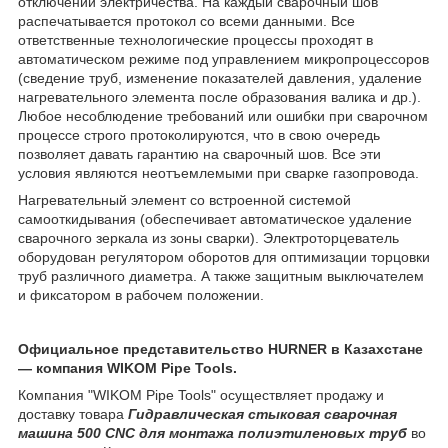
отключении электричества. На каждый сварочный шов
распечатывается протокол со всеми данными. Все
ответственные технологические процессы проходят в
автоматическом режиме под управлением микропроцессоров
(сведение труб, изменение показателей давления, удаление
нагревательного элемента после образования валика и др.).
Любое несоблюдение требований или ошибки при сварочном
процессе строго протоколируются, что в свою очередь
позволяет давать гарантию на сварочный шов. Все эти
условия являются неотъемлемыми при сварке газопровода.
Нагревательный элемент со встроенной системой
самооткидывания (обеспечивает автоматическое удаление
сварочного зеркала из зоны сварки). Электроторцеватель
оборудован регулятором оборотов для оптимизации торцовки
труб различного диаметра. А также защитным выключателем
и фиксатором в рабочем положении.
Официальное представительство HURNER в Казахстане
― компания WIKOM Pipe Tools.
Компания "WIKOM Pipe Tools" осуществляет продажу и
доставку товара
Гидравлическая стыковая сварочная
машина 500 CNC для монтажа полиэтиленовых труб
во