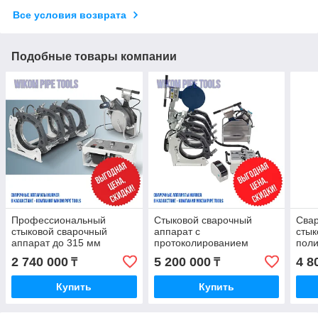
Все условия возврата
Подобные товары компании
Профессиональный
Стыковой сварочный
Сва
стыковой сварочный
аппарат с
стык
аппарат до 315 мм
протоколированием
поли
немецкого производителя
HURNER 315 для
мм 
2 740 000
5 200 000
4 8
₸
₸
HURNER SmartLine 315
полиэтилена
wikomtools.kz
Купить
Купить