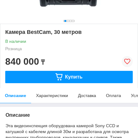
Камера BestCam, 30 метров
В наличии
Розница
840 000
₸
Купить
Описание
Характеристики
Доставка
Оплата
Усл
Описание
Эта видеоинспекция оборудована камерой Sony CCD и
катушкой с кабелем длиной 30м и разработана для осмотра
внутренних трубопроводов, канализации и сливов. Также