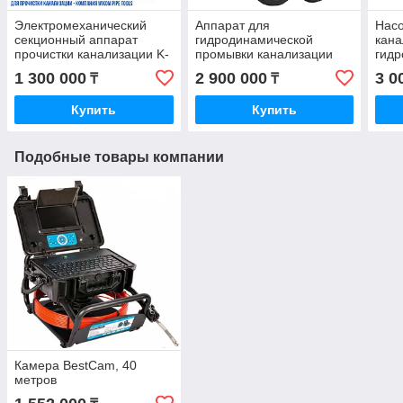
Электромеханический
Аппарат для
Насо
секционный аппарат
гидродинамической
кана
прочистки канализации K-
промывки канализации
гид
95 (Крот-95)
Посейдон B24
маш
1 300 000
2 900 000
3 0
₸
₸
Купить
Купить
Подобные товары компании
Камера BestCam, 40
метров