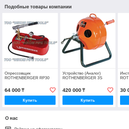
Подобные товары компании
Опрессовщик
Устройство (Аналог)
Инст
ROTHENBERGER RP30
ROTHENBERGER 3S
ROT
64 000
420 000
30 
₸
₸
Купить
Купить
О нас