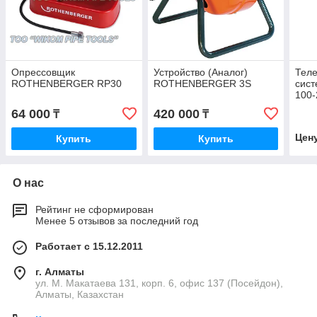
Опрессовщик
Устройство (Аналог)
Тел
ROTHENBERGER RP30
ROTHENBERGER 3S
сист
100
64 000
420 000
₸
₸
Цен
Купить
Купить
О нас
Рейтинг не сформирован
Менее 5 отзывов за последний год
Работает с 15.12.2011
г. Алматы
ул. М. Макатаева 131, корп. 6, офис 137 (Посейдон),
Алматы, Казахстан